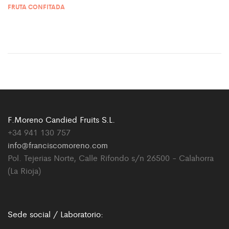
FRUTA CONFITADA
F.Moreno Candied Fruits S.L.
+34 941 130 757
info@franciscomoreno.com
Pol. Tejerias Norte, Calle Rifondo s/n 26500 - Calahorra
(La Rioja)
Sede social / Laboratorio: