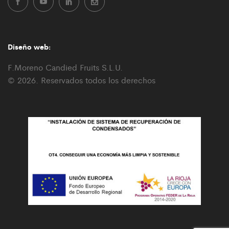
Diseño web:
F.Moreno Candied Fruits S.L.U.
© 2026. Reservados todos los derechos