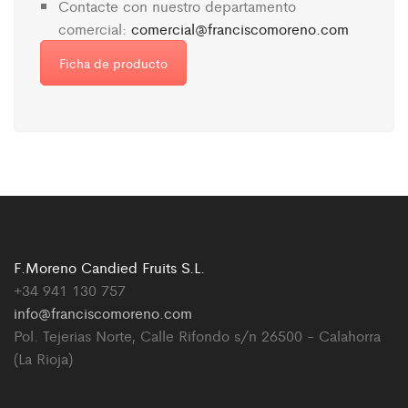
Contacte con nuestro departamento
comercial:
comercial@franciscomoreno.com
Ficha de producto
F.Moreno Candied Fruits S.L.
+34 941 130 757
info@franciscomoreno.com
Pol. Tejerias Norte, Calle Rifondo s/n 26500 - Calahorra
(La Rioja)